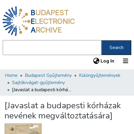
B
UDAPEST
E
LECTRONIC
A
RCHIVE
Search
(current
Log In
Home
Budapest Gyűjtemény
Különgyűjtemények
Communities & Collections
Sajtókivágat-gyűjtemény
All of DSpace
[Javaslat a budapesti kórházak nevének megváltoztatására]
Statistics
[Javaslat a budapesti kórházak
About us
nevének megváltoztatására]