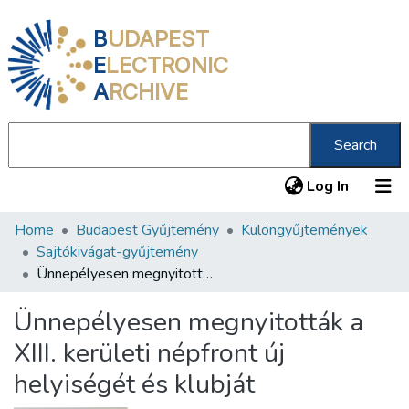
B
UDAPEST
E
LECTRONIC
A
RCHIVE
Search
(current
Log In
Home
Budapest Gyűjtemény
Különgyűjtemények
Communities & Collections
Sajtókivágat-gyűjtemény
All of DSpace
Ünnepélyesen megnyitották a XIII. kerületi népfront új helyiségét és klubját
Statistics
Ünnepélyesen megnyitották a
About us
XIII. kerületi népfront új
helyiségét és klubját