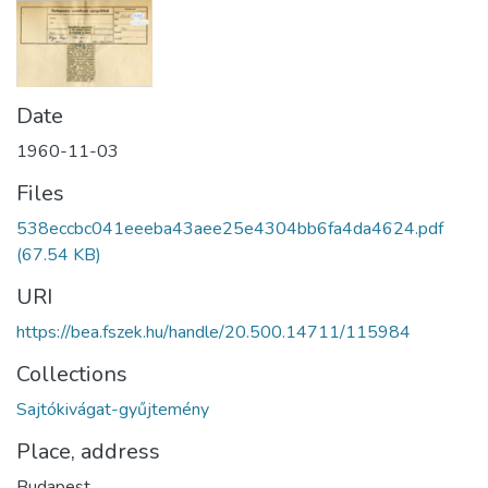
Date
1960-11-03
Files
538eccbc041eeeba43aee25e4304bb6fa4da4624.pdf
(67.54 KB)
URI
https://bea.fszek.hu/handle/20.500.14711/115984
Collections
Sajtókivágat-gyűjtemény
Place, address
Budapest