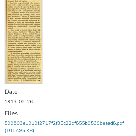
Date
1913-02-26
Files
599803e1919f2717f2f35c22df855b9539beaad8.pdf
(1017.95 KB)