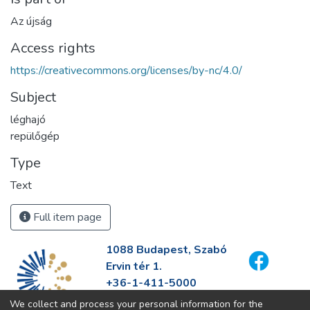
Az újság
Access rights
https://creativecommons.org/licenses/by-nc/4.0/
Subject
léghajó
repülőgép
Type
Text
Full item page
1088 Budapest, Szabó
Ervin tér 1.
+36-1-411-5000
info@fszek.hu
We collect and process your personal information for the