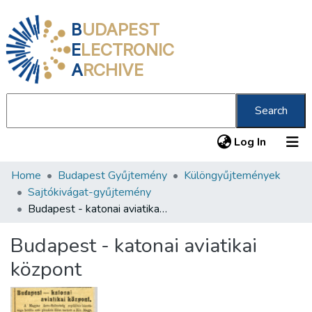
B
UDAPEST
E
LECTRONIC
A
RCHIVE
Search
(current
Log In
Home
Budapest Gyűjtemény
Különgyűjtemények
Communities & Collections
Sajtókivágat-gyűjtemény
All of DSpace
Budapest - katonai aviatikai központ
Statistics
Budapest - katonai aviatikai
About us
központ