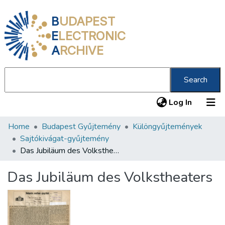
B
UDAPEST
E
LECTRONIC
A
RCHIVE
Search
(current
Log In
Home
Budapest Gyűjtemény
Különgyűjtemények
Communities & Collections
Sajtókivágat-gyűjtemény
All of DSpace
Das Jubiläum des Volkstheaters
Statistics
Das Jubiläum des Volkstheaters
About us