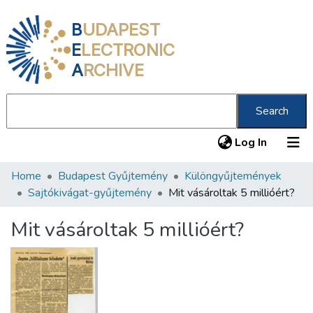
B
UDAPEST
E
LECTRONIC
A
RCHIVE
Search
(current
Log In
Home
Budapest Gyűjtemény
Különgyűjtemények
Communities & Collections
Sajtókivágat-gyűjtemény
Mit vásároltak 5 millióért?
All of DSpace
Mit vásároltak 5 millióért?
Statistics
About us