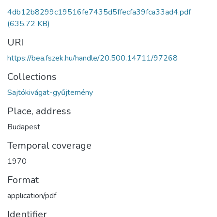
4db12b8299c19516fe7435d5ffecfa39fca33ad4.pdf
(635.72 KB)
URI
https://bea.fszek.hu/handle/20.500.14711/97268
Collections
Sajtókivágat-gyűjtemény
Place, address
Budapest
Temporal coverage
1970
Format
application/pdf
Identifier