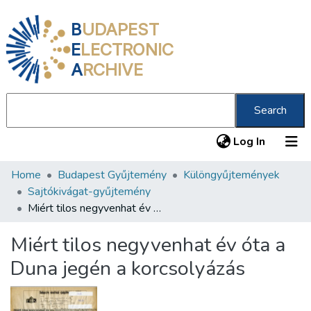
B
UDAPEST
E
LECTRONIC
A
RCHIVE
Search
(current
Log In
Home
Budapest Gyűjtemény
Különgyűjtemények
Communities & Collections
Sajtókivágat-gyűjtemény
All of DSpace
Miért tilos negyvenhat év óta a Duna jegén a korcsolyázás
Statistics
Miért tilos negyvenhat év óta a
About us
Duna jegén a korcsolyázás