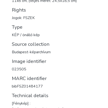
11x8 cm, (teljes méret: 24,5x18,5 cm)
Rights
Jogok: FSZEK
Type
KÉP / önálló kép
Source collection
Budapest-képarchívum
Image identifier
023505
MARC identifier
bibFSZ01484177
Technical details
[Fénykép] :