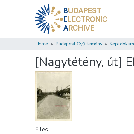
B
UDAPEST
E
LECTRONIC
A
RCHIVE
Home
Budapest Gyűjtemény
Képi doku
[Nagytétény, út] 
Files