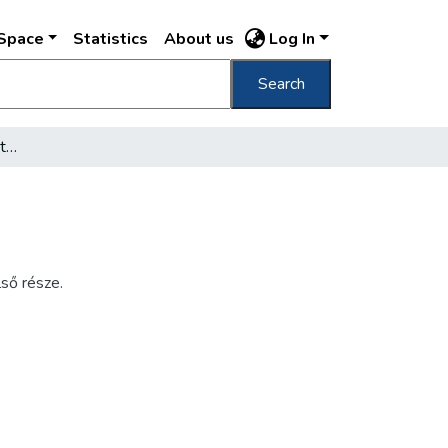
DSpace
Statistics
About us
Log In
Search
[Nagytétény, út] Ebano bitumen
lső része.