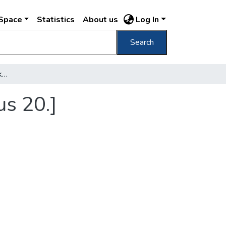
DSpace
Statistics
About us
Log In
Search
[A Horthy Miklós híd építkezése, 1936. június 20.]
us 20.]