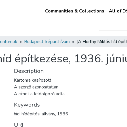
Communities & Collections
All of 
mentumok
Budapest-képarchívum
íd építkezése, 1936. júni
Description
Kartonra kasírozott
A szerző azonosítatlan
A címet a feldolgozó adta
Keywords
híd
,
hídépítés
,
állvány
,
1936
URI