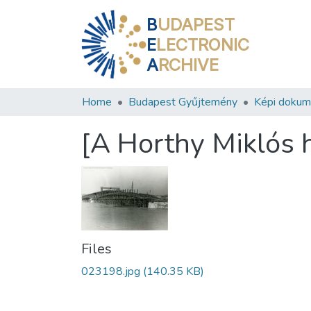
B
UDAPEST
E
LECTRONIC
A
RCHIVE
Home
Budapest Gyűjtemény
Képi doku
[A Horthy Miklós h
Files
023198.jpg
(140.35 KB)