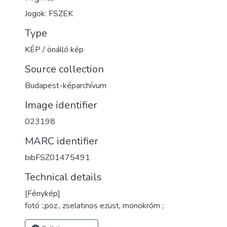
Jogok: FSZEK
Type
KÉP / önálló kép
Source collection
Budapest-képarchívum
Image identifier
023198
MARC identifier
bibFSZ01475491
Technical details
[Fénykép]
fotó :,poz., zselatinos ezüst, monokróm ;