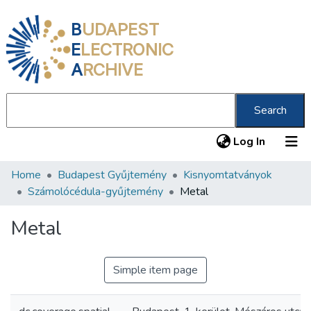
B
UDAPEST
E
LECTRONIC
A
RCHIVE
Search
(current
Log In
Home
Budapest Gyűjtemény
Kisnyomtatványok
Communities & Collections
Számolócédula-gyűjtemény
Metal
All of DSpace
Metal
Statistics
About us
Simple item page