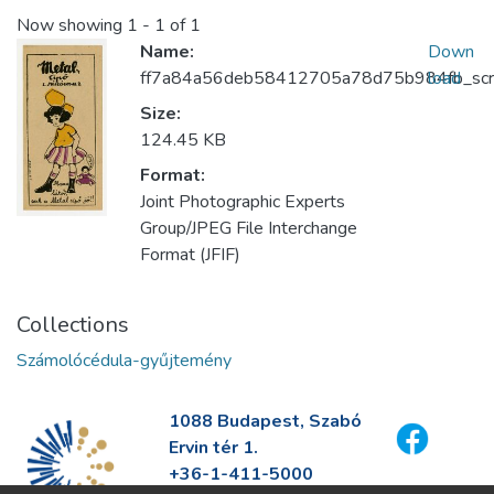
Now showing
1 - 1 of 1
Name:
Down
ff7a84a56deb58412705a78d75b984fb_scre
load
Size:
124.45 KB
Format:
Joint Photographic Experts
Group/JPEG File Interchange
Format (JFIF)
Collections
Számolócédula-gyűjtemény
1088 Budapest, Szabó
Ervin tér 1.
+36-1-411-5000