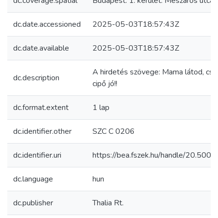
dc.coverage.spatial
Budapest. 1. kerület. Mészáros utca 
dc.date.accessioned
2025-05-03T18:57:43Z
dc.date.available
2025-05-03T18:57:43Z
A hirdetés szövege: Mama látod, csa
dc.description
cipő jó!!
dc.format.extent
1 lap
dc.identifier.other
SZC C 0206
dc.identifier.uri
https://bea.fszek.hu/handle/20.50
dc.language
hun
dc.publisher
Thalia Rt.