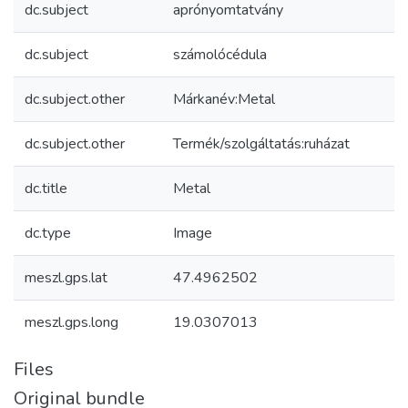
dc.subject
aprónyomtatvány
dc.subject
számolócédula
dc.subject.other
Márkanév:Metal
dc.subject.other
Termék/szolgáltatás:ruházat
dc.title
Metal
dc.type
Image
meszl.gps.lat
47.4962502
meszl.gps.long
19.0307013
Files
Original bundle