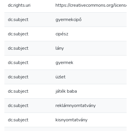
dc.rights.uri
https://creativecommons.org/licenses
dc.subject
gyermekcipő
dc.subject
cipész
dc.subject
lány
dc.subject
gyermek
dc.subject
üzlet
dc.subject
játék baba
dc.subject
reklámnyomtatvány
dc.subject
kisnyomtatvány