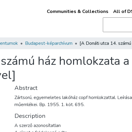
Communities & Collections
All of 
mentumok
Budapest-képarchívum
 számú ház homlokzata a 
el]
Abstract
Zártsorú, egyemeletes lakóház copf homlokzattal. Leírása:
műemlékei. Bp. 1955. 1. köt. 695.
Description
A szerző azonosítatlan