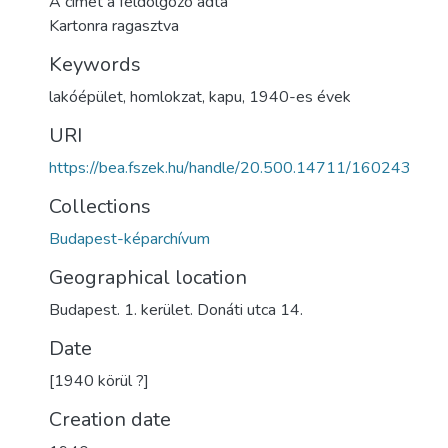
A címet a feldolgozó adta
Kartonra ragasztva
Keywords
lakóépület
,
homlokzat
,
kapu
,
1940-es évek
URI
https://bea.fszek.hu/handle/20.500.14711/160243
Collections
Budapest-képarchívum
Geographical location
Budapest. 1. kerület. Donáti utca 14.
Date
[1940 körül ?]
Creation date