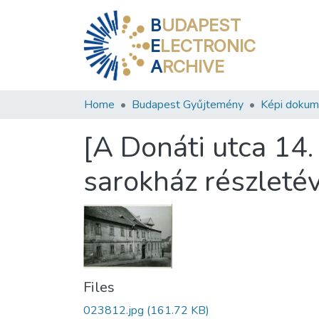
B
UDAPEST
E
LECTRONIC
A
RCHIVE
Home
Budapest Gyűjtemény
Képi doku
[A Donáti utca 14.
sarokház részletév
Files
023812.jpg
(161.72 KB)