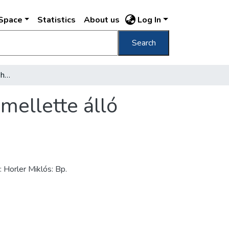
DSpace
Statistics
About us
Log In
Search
[A Donáti utca 14. számú ház homlokzata a mellette álló sarokház részletével]
mellette álló
 Horler Miklós: Bp.