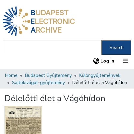
B
UDAPEST
E
LECTRONIC
A
RCHIVE
Search
(current
Log In
Home
Budapest Gyűjtemény
Különgyűjtemények
Communities & Collections
Sajtókivágat-gyűjtemény
Délelőtti élet a Vágóhídon
All of DSpace
Délelőtti élet a Vágóhídon
Statistics
About us