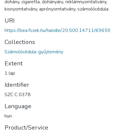
dohány
,
cigaretta
,
dohányáru
,
reklámnyomtatvány
,
kisnyomtatvány
,
aprónyomtatvány
,
számolócédula
URI
https://bea.fszek.hu/handle/20.500.14711/69659
Collections
Számolócédula-gyűjtemény
Extent
1 lap
Identifier
SZC C 0378
Language
hun
Product/Service