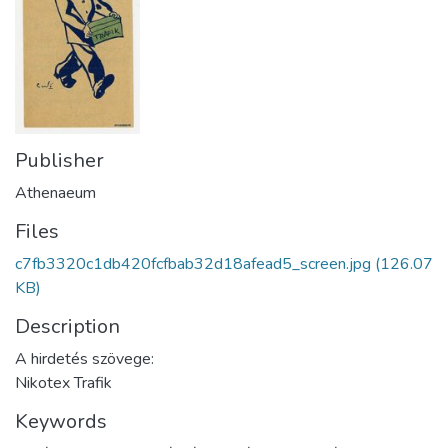
Publisher
Athenaeum
Files
c7fb3320c1db420fcfbab32d18afead5_screen.jpg
(126.07
KB)
Description
A hirdetés szövege:
Nikotex Trafik
Keywords