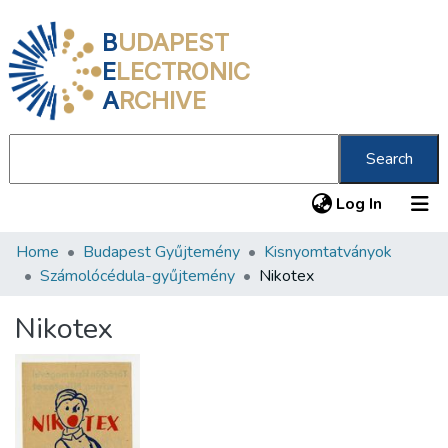
B
UDAPEST
E
LECTRONIC
A
RCHIVE
Search
(current
Log In
Home
Budapest Gyűjtemény
Kisnyomtatványok
Communities & Collections
Számolócédula-gyűjtemény
Nikotex
All of DSpace
Nikotex
Statistics
About us