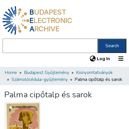
B
UDAPEST
E
LECTRONIC
A
RCHIVE
Search
(current
Log In
Home
Budapest Gyűjtemény
Kisnyomtatványok
Communities & Collections
Számolócédula-gyűjtemény
Palma cipőtalp és sarok
All of DSpace
Palma cipőtalp és sarok
Statistics
About us