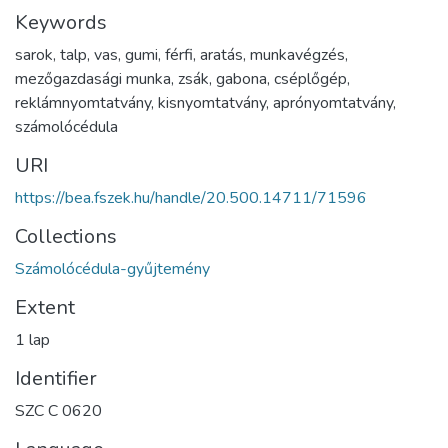
Keywords
sarok
,
talp
,
vas
,
gumi
,
férfi
,
aratás
,
munkavégzés
,
mezőgazdasági munka
,
zsák
,
gabona
,
cséplőgép
,
reklámnyomtatvány
,
kisnyomtatvány
,
aprónyomtatvány
,
számolócédula
URI
https://bea.fszek.hu/handle/20.500.14711/71596
Collections
Számolócédula-gyűjtemény
Extent
1 lap
Identifier
SZC C 0620