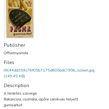
Publisher
Offsetnyomda
Files
0fc44dd359c76f05b7175d805bdc790b_screen.jpg
(149.45 KB)
Description
A hirdetés szövege:
Bakancsra, csizmára, cipőre sarokvas helyett
gumisarkot