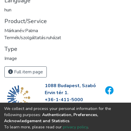
Language
hun
Product/Service
Márkanév:Palma
Termék/szolgáltatás:ruházat
Type
Image
Full item page
1088 Budapest, Szabó
Ervin tér 1.
+36-1-411-5000
info@fszek.hu
We collect and process your personal information for the
https://fszek.hu
following purposes:
Authentication, Preferences,
Acknowledgement and Statistics
.
To learn more, please read our
privacy policy
.