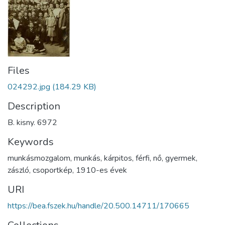
Files
024292.jpg
(184.29 KB)
Description
B. kisny. 6972
Keywords
munkásmozgalom
,
munkás
,
kárpitos
,
férfi
,
nő
,
gyermek
,
zászló
,
csoportkép
,
1910-es évek
URI
https://bea.fszek.hu/handle/20.500.14711/170665