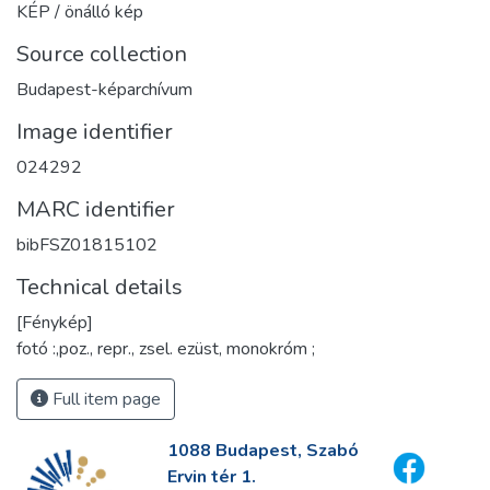
KÉP / önálló kép
Source collection
Budapest-képarchívum
Image identifier
024292
MARC identifier
bibFSZ01815102
Technical details
[Fénykép]
fotó :,poz., repr., zsel. ezüst, monokróm ;
Full item page
1088 Budapest, Szabó
Ervin tér 1.