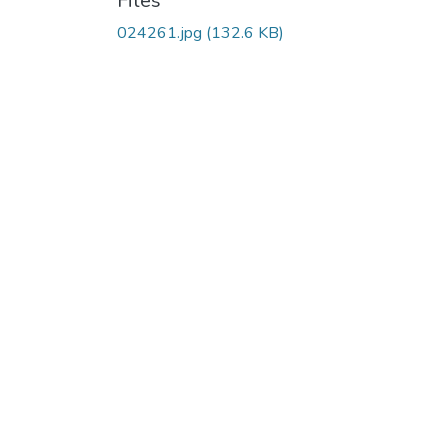
Files
024261.jpg
(132.6 KB)