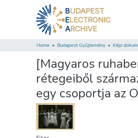
B
UDAPEST
E
LECTRONIC
A
RCHIVE
Home
Budapest Gyűjtemény
Képi doku
[Magyaros ruhabem
rétegeiből szárma
egy csoportja az O