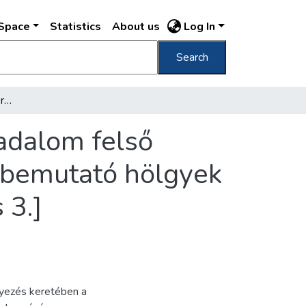
DSpace
Statistics
About us
Log In
Search
[Magyaros ruhabemutató résztvevői, a társadalom felső rétegeiből származó, az estélyi díszruhákat bemutató hölgyek egy csoportja az Operaházban, 1938. április 3.]
adalom felső
t bemutató hölgyek
 3.]
yezés keretében a