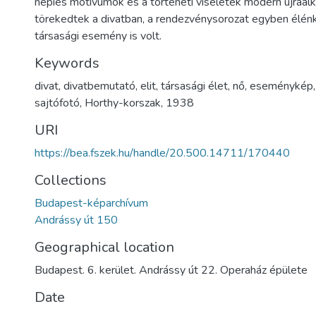
népies motívumok és a történeti viseletek modern újraal
törekedtek a divatban, a rendezvénysorozat egyben élénk
társasági esemény is volt.
Keywords
divat
,
divatbemutató
,
elit
,
társasági élet
,
nő
,
eseménykép
sajtófotó
,
Horthy-korszak
,
1938
URI
https://bea.fszek.hu/handle/20.500.14711/170440
Collections
Budapest-képarchívum
Andrássy út 150
Geographical location
Budapest. 6. kerület. Andrássy út 22. Operaház épülete
Date