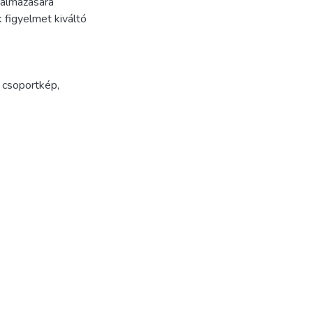
kalmazására
 figyelmet kiváltó
,
csoportkép
,