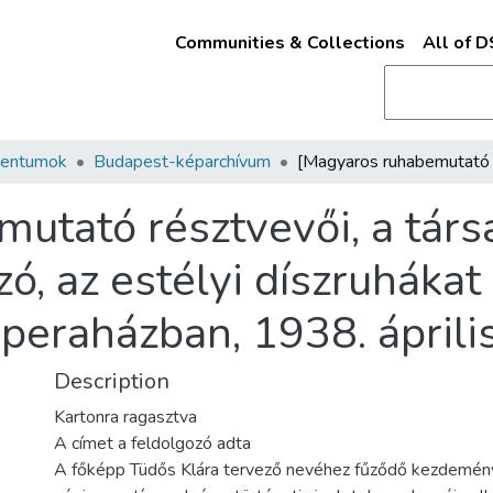
Communities & Collections
All of 
mentumok
Budapest-képarchívum
utató résztvevői, a társ
zó, az estélyi díszruháka
peraházban, 1938. április
Description
Kartonra ragasztva
A címet a feldolgozó adta
A főképp Tüdős Klára tervező nevéhez fűződő kezdemén