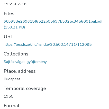
1955-02-18
Files
60b958e269618f6522b05697b5325c3456001baf.pdf
(159.21 KB)
URI
https://bea.fszek.hu/handle/20.500.14711/112085
Collections
Sajtókivágat-gyűjtemény
Place, address
Budapest
Temporal coverage
1955
Format