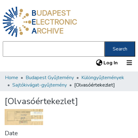
B
UDAPEST
E
LECTRONIC
A
RCHIVE
Search
(current
Log In
Home
Budapest Gyűjtemény
Különgyűjtemények
Communities & Collections
Sajtókivágat-gyűjtemény
[Olvasóértekezlet]
All of DSpace
[Olvasóértekezlet]
Statistics
About us
Date