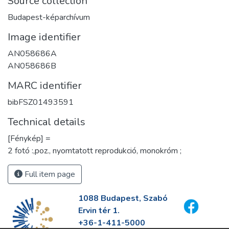
Source collection
Budapest-képarchívum
Image identifier
AN058686A
AN058686B
MARC identifier
bibFSZ01493591
Technical details
[Fénykép] =
2 fotó :,poz., nyomtatott reprodukció, monokróm ;
Full item page
1088 Budapest, Szabó
Ervin tér 1.
+36-1-411-5000