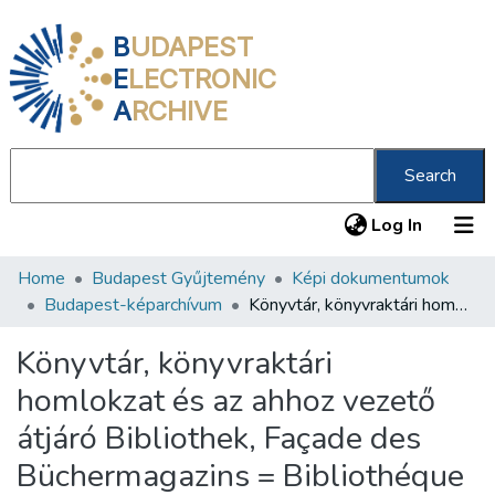
B
UDAPEST
E
LECTRONIC
A
RCHIVE
Search
(current
Log In
Home
Budapest Gyűjtemény
Képi dokumentumok
Communities & Collections
Budapest-képarchívum
Könyvtár, könyvraktári homlokzat és az ahhoz vezető átjáró Bibliothek, Façade des Büchermagazins = Bibliothéque Façade du repositoire des livres
All of DSpace
Könyvtár, könyvraktári
Statistics
homlokzat és az ahhoz vezető
About us
átjáró Bibliothek, Façade des
Büchermagazins = Bibliothéque