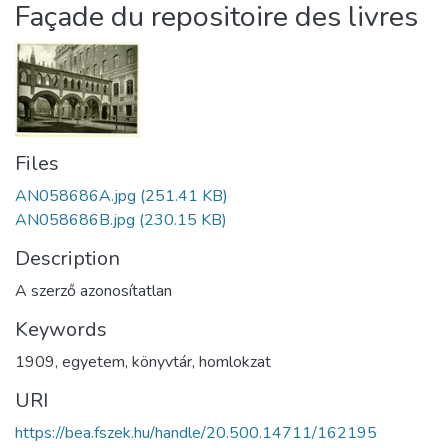
Façade du repositoire des livres
Files
AN058686A.jpg
(251.41 KB)
AN058686B.jpg
(230.15 KB)
Description
A szerző azonosítatlan
Keywords
1909
,
egyetem
,
könyvtár
,
homlokzat
URI
https://bea.fszek.hu/handle/20.500.14711/162195