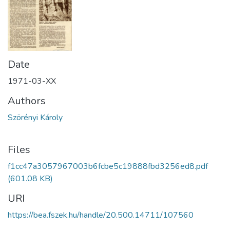
Date
1971-03-XX
Authors
Szörényi Károly
Files
f1cc47a3057967003b6fcbe5c19888fbd3256ed8.pdf
(601.08 KB)
URI
https://bea.fszek.hu/handle/20.500.14711/107560