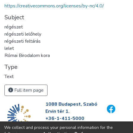
https://creativecommons.org/licenses/by-nc/4.0/
Subject
régészet
régészeti lelőhely
régészeti feltárás
lelet
Római Birodalom kora
Type
Text
Full item page
1088 Budapest, Szabó
Ervin tér 1.
+36-1-411-5000
info@fszek.hu
We collect and process your personal information for the
https://fszek.hu