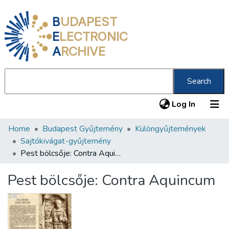
B
UDAPEST
E
LECTRONIC
A
RCHIVE
Search
(current
Log In
Home
Budapest Gyűjtemény
Különgyűjtemények
Communities & Collections
Sajtókivágat-gyűjtemény
All of DSpace
Pest bölcsője: Contra Aquincum
Statistics
Pest bölcsője: Contra Aquincum
About us