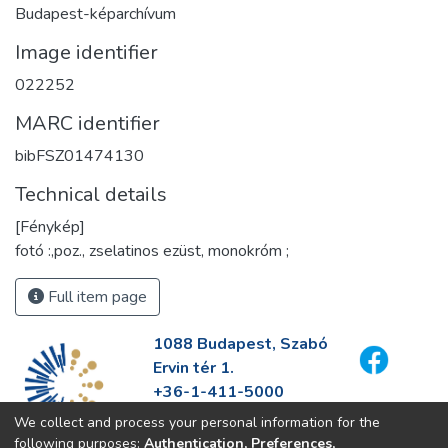
Budapest-képarchívum
Image identifier
022252
MARC identifier
bibFSZ01474130
Technical details
[Fénykép]
fotó :,poz., zselatinos ezüst, monokróm ;
Full item page
1088 Budapest, Szabó
Ervin tér 1.
+36-1-411-5000
info@fszek.hu
We collect and process your personal information for the
https://fszek.hu
following purposes:
Authentication, Preferences,