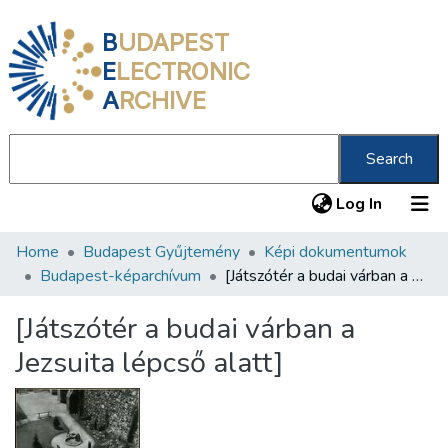
B
UDAPEST
E
LECTRONIC
A
RCHIVE
Search
(current
Log In
Home
Budapest Gyűjtemény
Képi dokumentumok
Communities & Collections
Budapest-képarchívum
[Játszótér a budai várban a Jezsuita lépcső alatt]
All of DSpace
[Játszótér a budai várban a
Statistics
Jezsuita lépcső alatt]
About us