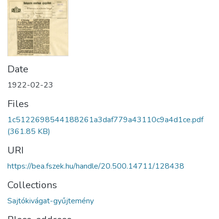
Date
1922-02-23
Files
1c5122698544188261a3daf779a43110c9a4d1ce.pdf
(361.85 KB)
URI
https://bea.fszek.hu/handle/20.500.14711/128438
Collections
Sajtókivágat-gyűjtemény