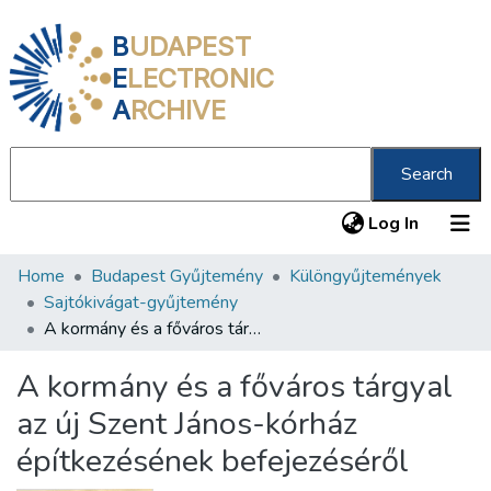
B
UDAPEST
E
LECTRONIC
A
RCHIVE
Search
(current
Log In
Home
Budapest Gyűjtemény
Különgyűjtemények
Communities & Collections
Sajtókivágat-gyűjtemény
All of DSpace
A kormány és a főváros tárgyal az új Szent János-kórház építkezésének befejezéséről
Statistics
A kormány és a főváros tárgyal
About us
az új Szent János-kórház
építkezésének befejezéséről