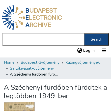
B
UDAPEST
E
LECTRONIC
A
RCHIVE
Search
(current
Log In
Home
Budapest Gyűjtemény
Különgyűjtemények
Communities & Collections
Sajtókivágat-gyűjtemény
All of DSpace
A Széchenyi fürdőben fürödtek a legtöbben 1949-ben
Statistics
A Széchenyi fürdőben fürödtek a
About us
legtöbben 1949-ben