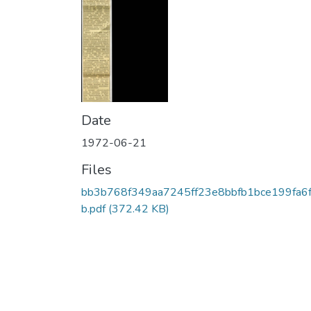
Date
1972-06-21
Files
bb3b768f349aa7245ff23e8bbfb1bce199fa6
b.pdf
(372.42 KB)