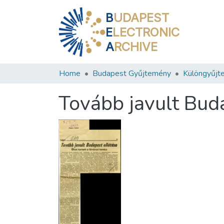
B
UDAPEST
E
LECTRONIC
A
RCHIVE
Home
Budapest Gyűjtemény
Különgyűjt
Tovább javult Bud