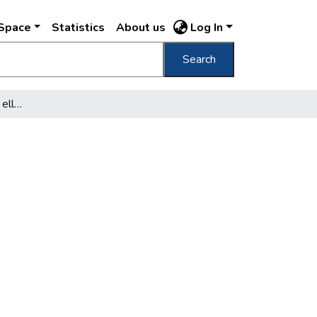
DSpace
Statistics
About us
Log In
Search
Tovább javult Budapest ellátása