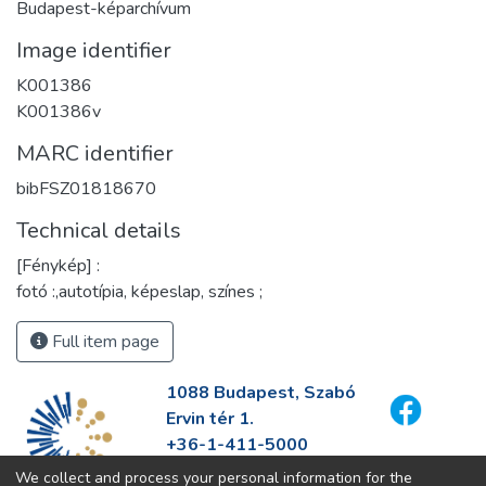
Budapest-képarchívum
Image identifier
K001386
K001386v
MARC identifier
bibFSZ01818670
Technical details
[Fénykép] :
fotó :,autotípia, képeslap, színes ;
Full item page
1088 Budapest, Szabó
Ervin tér 1.
+36-1-411-5000
info@fszek.hu
We collect and process your personal information for the