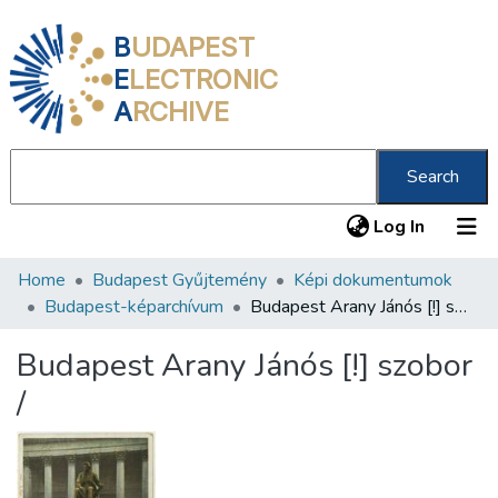
B
UDAPEST
E
LECTRONIC
A
RCHIVE
Search
(current
Log In
Home
Budapest Gyűjtemény
Képi dokumentumok
Communities & Collections
Budapest-képarchívum
Budapest Arany Jánós [!] szobor /
All of DSpace
Budapest Arany Jánós [!] szobor
Statistics
/
About us