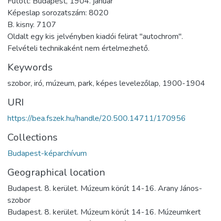
Futott: Budapest, 1904. január
Képeslap sorozatszám: 8020
B. kisny. 7107
Oldalt egy kis jelvényben kiadói felirat "autochrom".
Felvételi technikaként nem értelmezhető.
Keywords
szobor
,
iró
,
múzeum
,
park
,
képes levelezőlap
,
1900-1904
URI
https://bea.fszek.hu/handle/20.500.14711/170956
Collections
Budapest-képarchívum
Geographical location
Budapest. 8. kerület. Múzeum körút 14-16. Arany János-
szobor
Budapest. 8. kerület. Múzeum körút 14-16. Múzeumkert