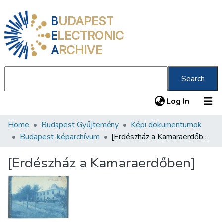
B
UDAPEST
E
LECTRONIC
A
RCHIVE
Search
(current
Log In
Home
Budapest Gyűjtemény
Képi dokumentumok
Communities & Collections
Budapest-képarchívum
[Erdészház a Kamaraerdőben]
All of DSpace
[Erdészház a Kamaraerdőben]
Statistics
About us