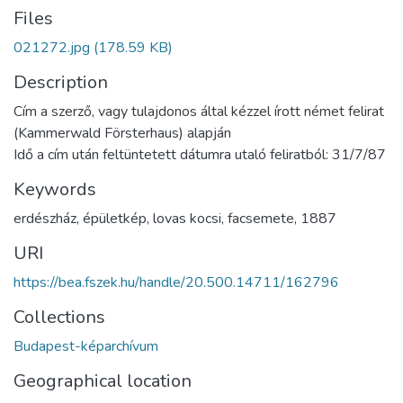
Files
021272.jpg
(178.59 KB)
Description
Cím a szerző, vagy tulajdonos által kézzel írott német felirat
(Kammerwald Försterhaus) alapján
Idő a cím után feltüntetett dátumra utaló feliratból: 31/7/87
Keywords
erdészház
,
épületkép
,
lovas kocsi
,
facsemete
,
1887
URI
https://bea.fszek.hu/handle/20.500.14711/162796
Collections
Budapest-képarchívum
Geographical location