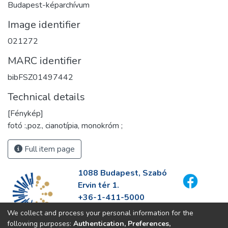
Budapest-képarchívum
Image identifier
021272
MARC identifier
bibFSZ01497442
Technical details
[Fénykép]
fotó :,poz., cianotípia, monokróm ;
Full item page
1088 Budapest, Szabó
Ervin tér 1.
+36-1-411-5000
info@fszek.hu
We collect and process your personal information for the
https://fszek.hu
following purposes:
Authentication, Preferences,