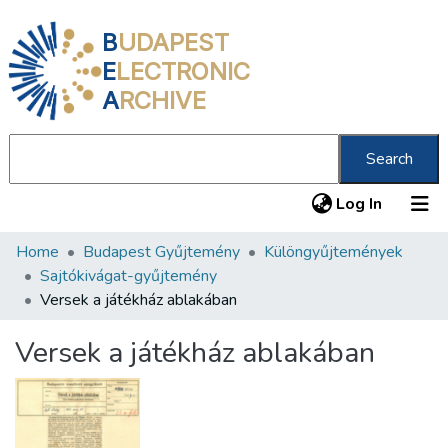
B
UDAPEST
E
LECTRONIC
A
RCHIVE
Search
(current
Log In
Home
Budapest Gyűjtemény
Különgyűjtemények
Communities & Collections
Sajtókivágat-gyűjtemény
All of DSpace
Versek a játékház ablakában
Statistics
Versek a játékház ablakában
About us