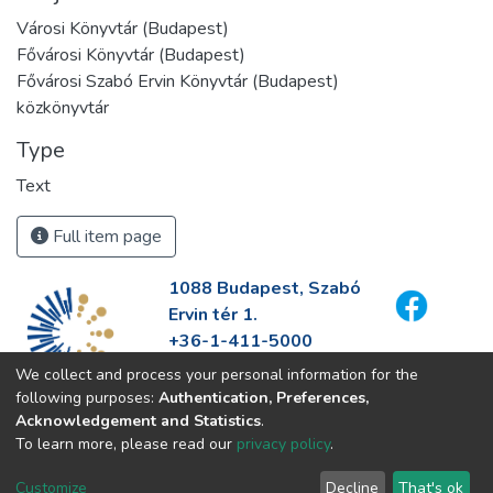
Városi Könyvtár (Budapest)
Fővárosi Könyvtár (Budapest)
Fővárosi Szabó Ervin Könyvtár (Budapest)
közkönyvtár
Type
Text
Full item page
1088 Budapest, Szabó
Ervin tér 1.
+36-1-411-5000
info@fszek.hu
We collect and process your personal information for the
https://fszek.hu
following purposes:
Authentication, Preferences,
Acknowledgement and Statistics
.
To learn more, please read our
privacy policy
.
Customize
Decline
That's ok