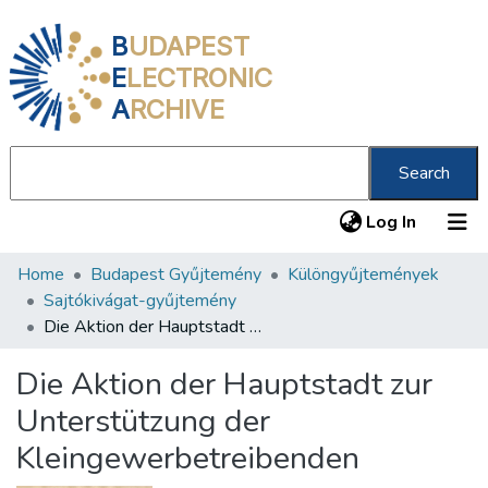
B
UDAPEST
E
LECTRONIC
A
RCHIVE
Search
(current
Log In
Home
Budapest Gyűjtemény
Különgyűjtemények
Communities & Collections
Sajtókivágat-gyűjtemény
All of DSpace
Die Aktion der Hauptstadt zur Unterstützung der Kleingewerbetreibenden
Statistics
Die Aktion der Hauptstadt zur
About us
Unterstützung der
Kleingewerbetreibenden