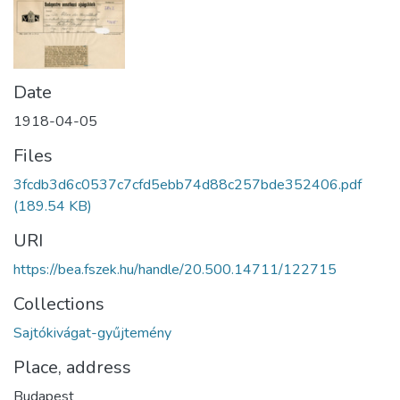
Date
1918-04-05
Files
3fcdb3d6c0537c7cfd5ebb74d88c257bde352406.pdf
(189.54 KB)
URI
https://bea.fszek.hu/handle/20.500.14711/122715
Collections
Sajtókivágat-gyűjtemény
Place, address
Budapest