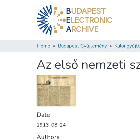
B
UDAPEST
E
LECTRONIC
A
RCHIVE
Home
Budapest Gyűjtemény
Különgyűjt
Az első nemzeti sz
Date
1913-08-24
Authors