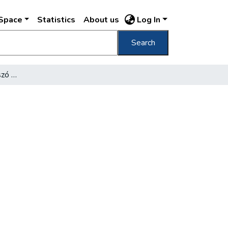
DSpace
Statistics
About us
Log In
Search
Az első nemzeti szinjátszó társaság