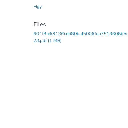
Hgy.
Files
604f8fc69136cdd80baf5006fea7513608b5
23.pdf
(1 MB)