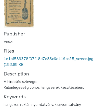
Publisher
Veszi
Files
1e1bf583378f07f18d7e83c6e419cd95_screen.jpg
(183.68 KB)
Description
A hirdetés szövege:
Különlegesség vonós hangszerek készítésében.
Keywords
hangszer
,
reklámnyomtatvány
,
kisnyomtatvány
,