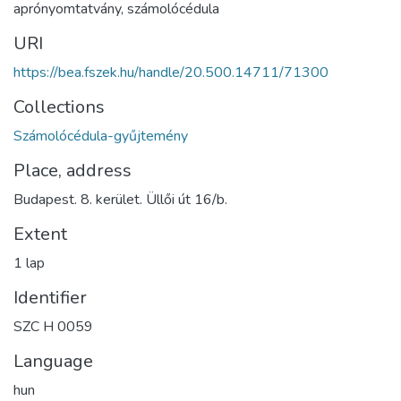
aprónyomtatvány
,
számolócédula
URI
https://bea.fszek.hu/handle/20.500.14711/71300
Collections
Számolócédula-gyűjtemény
Place, address
Budapest. 8. kerület. Üllői út 16/b.
Extent
1 lap
Identifier
SZC H 0059
Language
hun