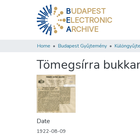
B
UDAPEST
E
LECTRONIC
A
RCHIVE
Home
Budapest Gyűjtemény
Különgyűjt
Tömegsírra bukkant
Date
1922-08-09