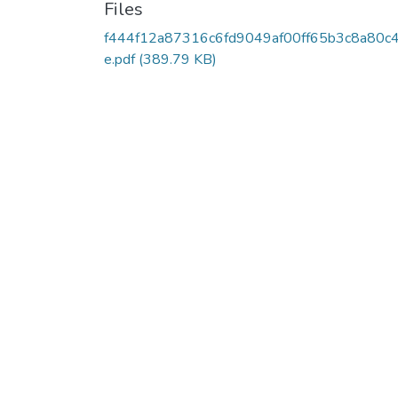
Files
f444f12a87316c6fd9049af00ff65b3c8a80c
e.pdf
(389.79 KB)