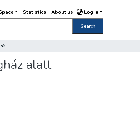
DSpace
Statistics
About us
Log In
Search
Tömegsírra bukkantak a régi belvárosi zálogház alatt
gház alatt