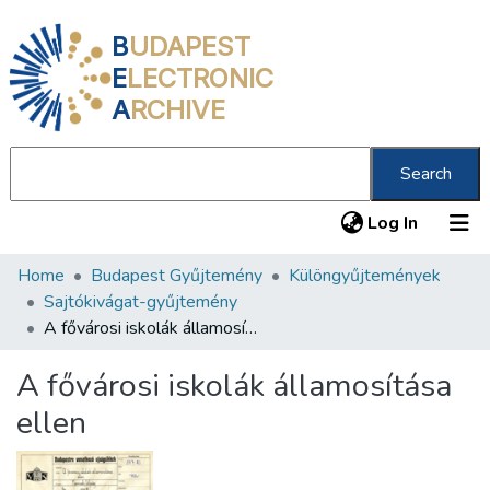
B
UDAPEST
E
LECTRONIC
A
RCHIVE
Search
(current
Log In
Home
Budapest Gyűjtemény
Különgyűjtemények
Communities & Collections
Sajtókivágat-gyűjtemény
All of DSpace
A fővárosi iskolák államosítása ellen
Statistics
A fővárosi iskolák államosítása
About us
ellen