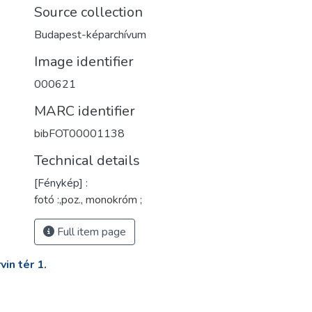
Source collection
Budapest-képarchívum
Image identifier
000621
MARC identifier
bibFOT00001138
Technical details
[Fénykép] :
fotó :,poz., monokróm ;
Full item page
in tér 1.