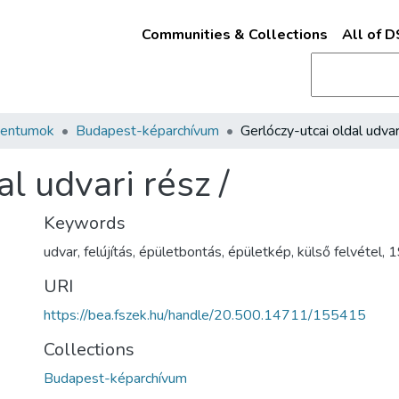
Communities & Collections
All of 
mentumok
Budapest-képarchívum
l udvari rész /
Keywords
udvar
,
felújítás
,
épületbontás
,
épületkép
,
külső felvétel
,
1
URI
https://bea.fszek.hu/handle/20.500.14711/155415
Collections
Budapest-képarchívum