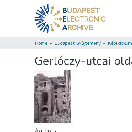
B
UDAPEST
E
LECTRONIC
A
RCHIVE
Home
Budapest Gyűjtemény
Képi doku
Gerlóczy-utcai olda
Authors