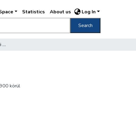
DSpace
Statistics
About us
Log In
Search
Gerlóczy-utcai oldal udvari rész /
900 körül