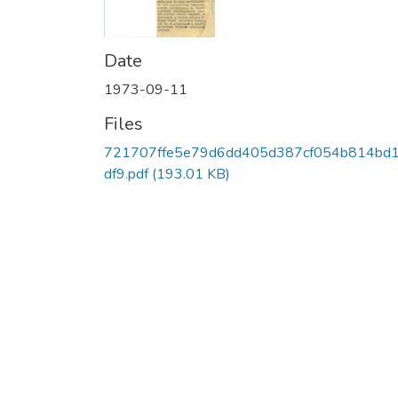
Date
1973-09-11
Files
721707ffe5e79d6dd405d387cf054b814bd
df9.pdf
(193.01 KB)