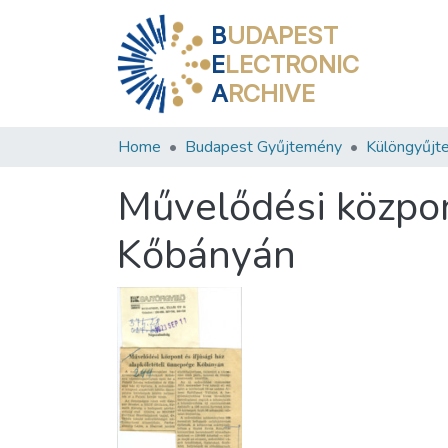
B
UDAPEST
E
LECTRONIC
A
RCHIVE
Home
Budapest Gyűjtemény
Különgyűjt
Művelődési közpon
Kőbányán