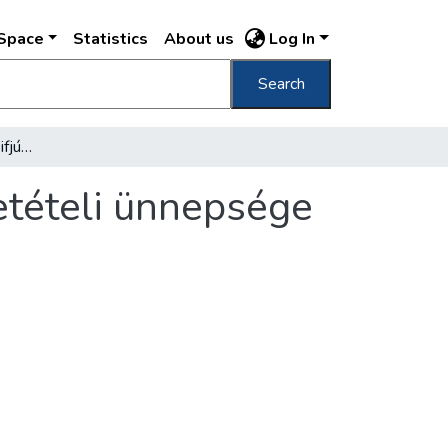
DSpace
Statistics
About us
Log In
Search
Művelődési központ és ifjúsági ház alapkőletételi ünnepsége Kőbányán
etételi ünnepsége