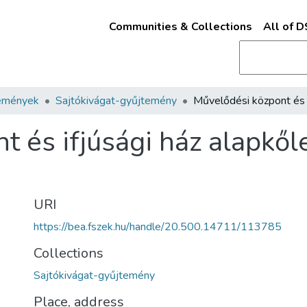
Communities & Collections
All of 
emények
Sajtókivágat-gyűjtemény
t és ifjúsági ház alapkől
URI
https://bea.fszek.hu/handle/20.500.14711/113785
Collections
Sajtókivágat-gyűjtemény
Place, address