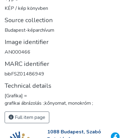
KÉP / kép könyvben
Source collection
Budapest-képarchívum
Image identifier
AN000466
MARC identifier
bibFSZ01486949
Technical details
[Grafika] =
grafikai ábrázolás :,kőnyomat, monokróm ;
Full item page
1088 Budapest, Szabó