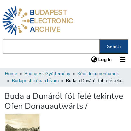
B
UDAPEST
E
LECTRONIC
A
RCHIVE
Search
(current
Log In
Home
Budapest Gyűjtemény
Képi dokumentumok
Communities & Collections
Budapest-képarchívum
Buda a Dunáról föl felé tekintve Ofen Donauautwärts /
All of DSpace
Buda a Dunáról föl felé tekintve
Statistics
Ofen Donauautwärts /
About us