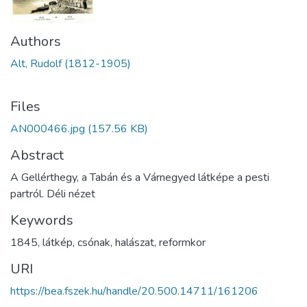
Authors
Alt, Rudolf (1812-1905)
Files
AN000466.jpg
(157.56 KB)
Abstract
A Gellérthegy, a Tabán és a Várnegyed látképe a pesti
partról. Déli nézet
Keywords
1845
,
látkép
,
csónak
,
halászat
,
reformkor
URI
https://bea.fszek.hu/handle/20.500.14711/161206