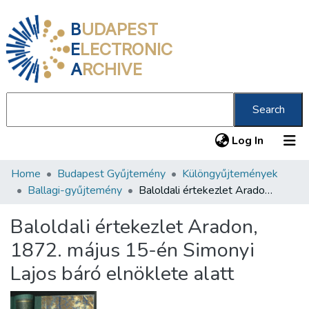
B
UDAPEST
E
LECTRONIC
A
RCHIVE
Search
(current
Log In
Home
Budapest Gyűjtemény
Különgyűjtemények
Communities & Collections
Ballagi-gyűjtemény
Baloldali értekezlet Aradon, 1872. május 15-én Simonyi Lajos báró elnöklete alatt
All of DSpace
Baloldali értekezlet Aradon,
Statistics
1872. május 15-én Simonyi
About us
Lajos báró elnöklete alatt