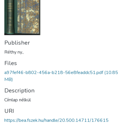
Publisher
Réthy ny.,
Files
a97fef46-b802-456a-b218-56e8feaddc51.pdf
(10.85
MB)
Description
Címlap nélkül
URI
https://bea.fszek.hu/handle/20.500.14711/176615