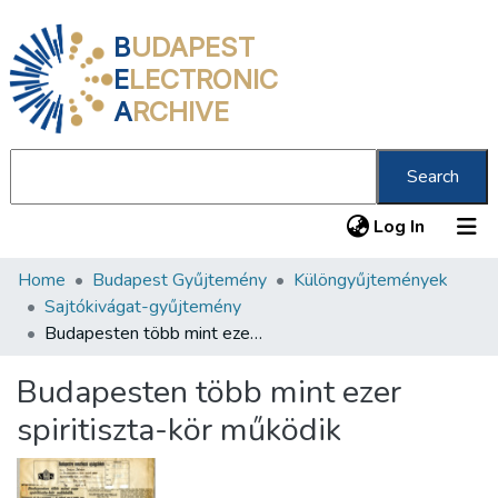
B
UDAPEST
E
LECTRONIC
A
RCHIVE
Search
(current
Log In
Home
Budapest Gyűjtemény
Különgyűjtemények
Communities & Collections
Sajtókivágat-gyűjtemény
All of DSpace
Budapesten több mint ezer spiritiszta-kör működik
Statistics
Budapesten több mint ezer
About us
spiritiszta-kör működik