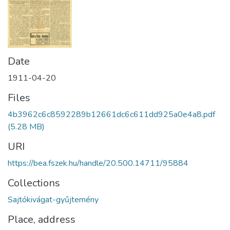
Date
1911-04-20
Files
4b3962c6c8592289b12661dc6c611dd925a0e4a8.pdf
(5.28 MB)
URI
https://bea.fszek.hu/handle/20.500.14711/95884
Collections
Sajtókivágat-gyűjtemény
Place, address