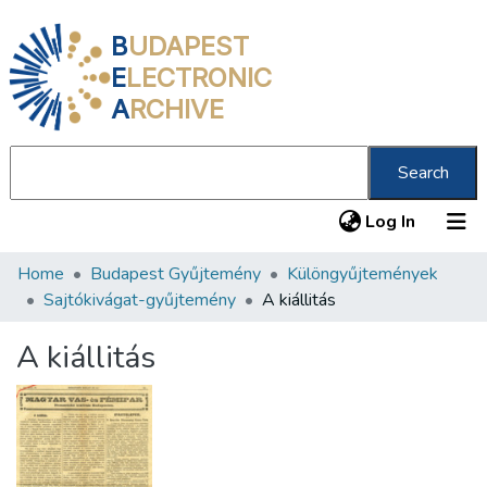
B
UDAPEST
E
LECTRONIC
A
RCHIVE
Search
(current
Log In
Home
Budapest Gyűjtemény
Különgyűjtemények
Communities & Collections
Sajtókivágat-gyűjtemény
A kiállitás
All of DSpace
A kiállitás
Statistics
About us