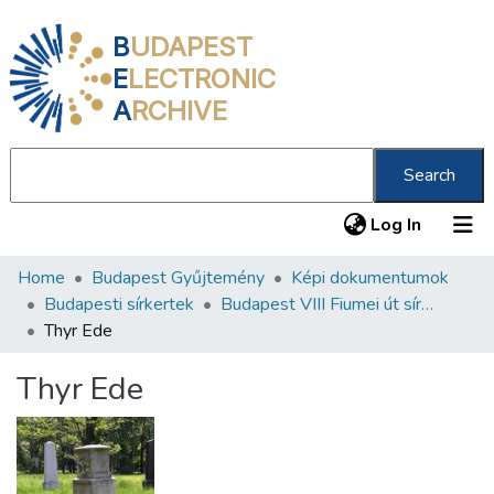
B
UDAPEST
E
LECTRONIC
A
RCHIVE
Search
(current
Log In
Home
Budapest Gyűjtemény
Képi dokumentumok
Communities & Collections
Budapesti sírkertek
Budapest VIII Fiumei út sírkert 1. rész
All of DSpace
Thyr Ede
Statistics
Thyr Ede
About us