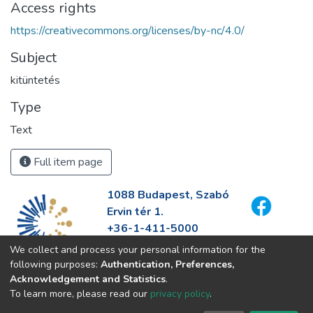
Access rights
https://creativecommons.org/licenses/by-nc/4.0/
Subject
kitüntetés
Type
Text
Full item page
1088 Budapest, Szabó
Ervin tér 1.
+36-1-411-5000
info@fszek.hu
We collect and process your personal information for the
https://fszek.hu
following purposes:
Authentication, Preferences,
Acknowledgement and Statistics
.
To learn more, please read our
privacy policy
.