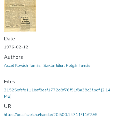
Date
1976-02-12
Authors
Aczél Kovách Tamás : Sziklai Júlia : Polgár Tamás
Files
21525efafe111baf8eaf1772d8f76f51f8a38c3f.pdf
(2.14
MB)
URI
https://bea.fszek.hu/handle/20.500.14711/116795