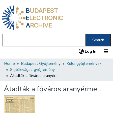
B
UDAPEST
E
LECTRONIC
A
RCHIVE
Search
(current
Log In
Home
Budapest Gyűjtemény
Különgyűjtemények
Communities & Collections
Sajtókivágat-gyűjtemény
All of DSpace
Átadták a főváros aranyérmeit
Statistics
Átadták a főváros aranyérmeit
About us