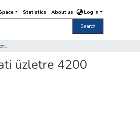
DSpace
Statistics
About us
Log In
Search
A fővárosban 1 élelmiszerboltra 314 ruházati üzletre 4200 iparcikkboltra 525 lakos jut
ati üzletre 4200