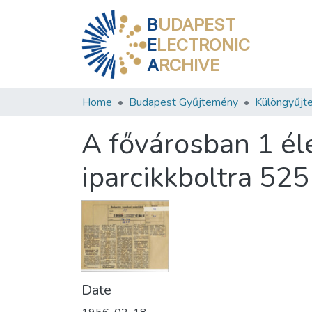
B
UDAPEST
E
LECTRONIC
A
RCHIVE
Home
Budapest Gyűjtemény
Különgyűjt
A fővárosban 1 él
iparcikkboltra 525 
Date