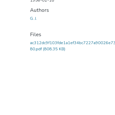
1956-02-18
Authors
G. J.
Files
ac312dc9f103fde1a1ef34bc7227a90026e7
80.pdf
(808.35 KB)