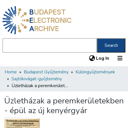
B
UDAPEST
E
LECTRONIC
A
RCHIVE
Search
(current
Log In
Home
Budapest Gyűjtemény
Különgyűjtemények
Communities & Collections
Sajtókivágat-gyűjtemény
All of DSpace
Üzletházak a peremkerületekben - épül az új kenyérgyár
Statistics
Üzletházak a peremkerületekben
About us
- épül az új kenyérgyár