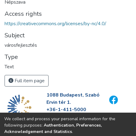
Népszava
Access rights
https://creativecommons.org/licenses/by-nc/4.0/
Subject
városfejlesztés
Type
Text
Full item page
1088 Budapest, Szabó
Ervin tér 1.
+36-1-411-5000
info@fszek.hu
We collect and process your personal information for the
https://fszek.hu
following purposes:
Authentication, Preferences,
Acknowledgement and Statistics
.