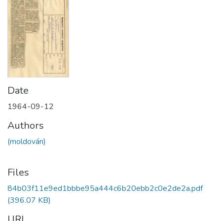
Date
1964-09-12
Authors
(moldován)
Files
84b03f11e9ed1bbbe95a444c6b20ebb2c0e2de2a.pdf
(396.07 KB)
URI