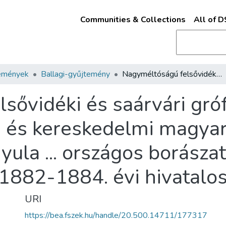
Communities & Collections
All of 
emények
Ballagi-gyűjtemény
Nagyméltóságú felsővidéki és saárvári gróf Széchényi Pál ... földmivelés-, ipar- és kereskedelmi magyar kir. minister urhor jelentése Miklós Gyula ... országos borászati kormánybiztosnak1882-1884. évi hivatalos müködéséről
ővidéki és saárvári gróf 
- és kereskedelmi magyar 
yula ... országos borászat
1882-1884. évi hivatalo
URI
https://bea.fszek.hu/handle/20.500.14711/177317