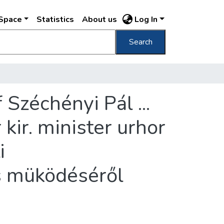
DSpace
Statistics
About us
Log In
Search
Széchényi Pál ...
kir. minister urhor
i
s müködéséről