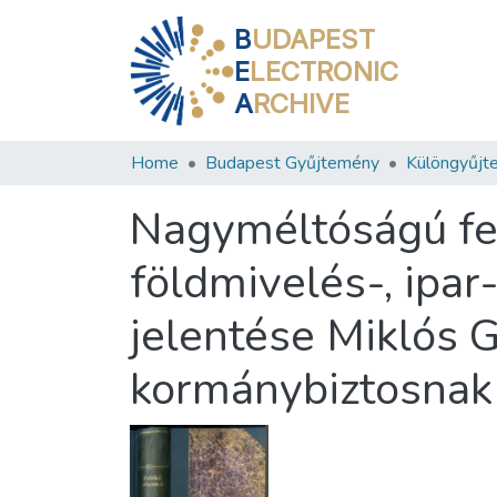
B
UDAPEST
E
LECTRONIC
A
RCHIVE
Home
Budapest Gyűjtemény
Különgyűjt
Nagyméltóságú fels
földmivelés-, ipar
jelentése Miklós G
kormánybiztosnak