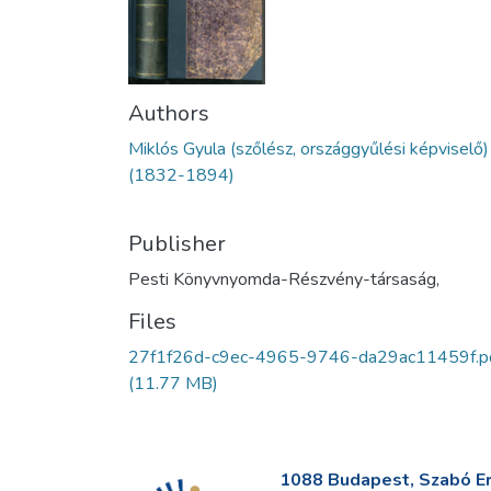
Authors
Miklós Gyula (szőlész, országgyűlési képviselő)
(1832-1894)
Publisher
Pesti Könyvnyomda-Részvény-társaság,
Files
27f1f26d-c9ec-4965-9746-da29ac11459f.p
(11.77 MB)
1088 Budapest, Szabó Erv