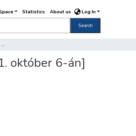
DSpace
Statistics
About us
Log In
Search
[A Szent Anna kápolna az Anna-réten, 1941. október 6-án]
. október 6-án]