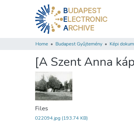
B
UDAPEST
E
LECTRONIC
A
RCHIVE
Home
Budapest Gyűjtemény
Képi doku
[A Szent Anna káp
Files
022094.jpg
(193.74 KB)