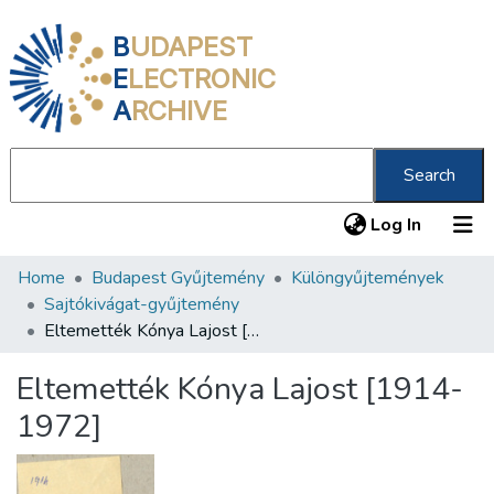
B
UDAPEST
E
LECTRONIC
A
RCHIVE
Search
(current
Log In
Home
Budapest Gyűjtemény
Különgyűjtemények
Communities & Collections
Sajtókivágat-gyűjtemény
All of DSpace
Eltemették Kónya Lajost [1914-1972]
Statistics
Eltemették Kónya Lajost [1914-
About us
1972]