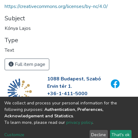
https://creativecommons.org/licenses/by-nc/4.0/
Subject
Kónya Lajos
Type
Text
Full item page
1088 Budapest, Szabó
Ervin tér 1.
+36-1-411-5000
info@fszek.hu
We collect and process your personal information for the
https://fszek.hu
following purposes:
Authentication, Preferences,
Acknowledgement and Statistics
.
To learn more, please read our
privacy policy
.
Customize
Decline
That's ok