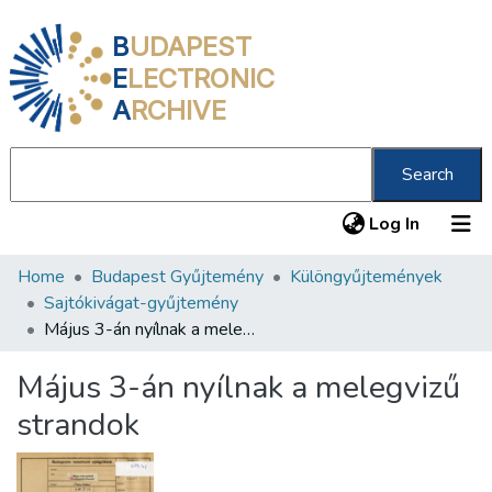
B
UDAPEST
E
LECTRONIC
A
RCHIVE
Search
(current
Log In
Home
Budapest Gyűjtemény
Különgyűjtemények
Communities & Collections
Sajtókivágat-gyűjtemény
All of DSpace
Május 3-án nyílnak a melegvizű strandok
Statistics
Május 3-án nyílnak a melegvizű
About us
strandok