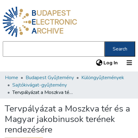
B
UDAPEST
E
LECTRONIC
A
RCHIVE
Search
(current
Log In
Home
Budapest Gyűjtemény
Különgyűjtemények
Communities & Collections
Sajtókivágat-gyűjtemény
All of DSpace
Tervpályázat a Moszkva tér és a Magyar jakobinusok terének rendezésére
Statistics
Tervpályázat a Moszkva tér és a
About us
Magyar jakobinusok terének
rendezésére