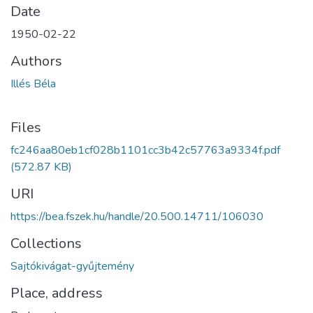
Date
1950-02-22
Authors
Illés Béla
Files
fc246aa80eb1cf028b1101cc3b42c57763a9334f.pdf
(572.87 KB)
URI
https://bea.fszek.hu/handle/20.500.14711/106030
Collections
Sajtókivágat-gyűjtemény
Place, address