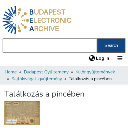
B
UDAPEST
E
LECTRONIC
A
RCHIVE
Search
(current
Log In
Home
Budapest Gyűjtemény
Különgyűjtemények
Communities & Collections
Sajtókivágat-gyűjtemény
Találkozás a pincében
All of DSpace
Találkozás a pincében
Statistics
About us