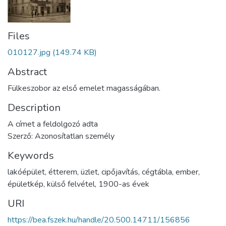
Files
010127.jpg
(149.74 KB)
Abstract
Fülkeszobor az első emelet magasságában.
Description
A címet a feldolgozó adta
Szerző: Azonosítatlan személy
Keywords
lakóépület
,
étterem
,
üzlet
,
cipőjavítás
,
cégtábla
,
ember
,
épületkép
,
külső felvétel
,
1900-as évek
URI
https://bea.fszek.hu/handle/20.500.14711/156856