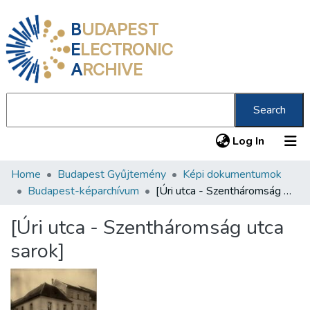
B
UDAPEST
E
LECTRONIC
A
RCHIVE
Search
(current
Log In
Home
Budapest Gyűjtemény
Képi dokumentumok
Communities & Collections
Budapest-képarchívum
[Úri utca - Szentháromság utca sarok]
All of DSpace
[Úri utca - Szentháromság utca
Statistics
sarok]
About us