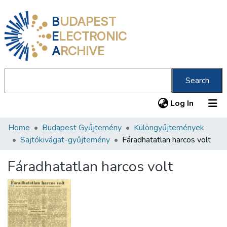
B
UDAPEST
E
LECTRONIC
A
RCHIVE
Search
(current
Log In
Home
Budapest Gyűjtemény
Különgyűjtemények
Communities & Collections
Sajtókivágat-gyűjtemény
Fáradhatatlan harcos volt
All of DSpace
Fáradhatatlan harcos volt
Statistics
About us