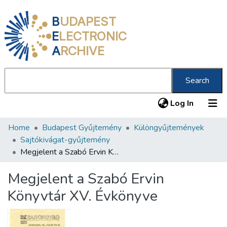
B
UDAPEST
E
LECTRONIC
A
RCHIVE
Search
(current
Log In
Home
Budapest Gyűjtemény
Különgyűjtemények
Communities & Collections
Sajtókivágat-gyűjtemény
All of DSpace
Megjelent a Szabó Ervin Könyvtár XV. Évkönyve
Statistics
Megjelent a Szabó Ervin
About us
Könyvtár XV. Évkönyve