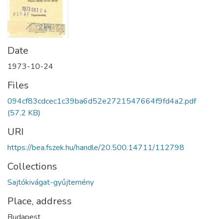
Date
1973-10-24
Files
094cf83cdcec1c39ba6d52e2721547664f9fd4a2.pdf
(57.2 KB)
URI
https://bea.fszek.hu/handle/20.500.14711/112798
Collections
Sajtókivágat-gyűjtemény
Place, address
Budapest