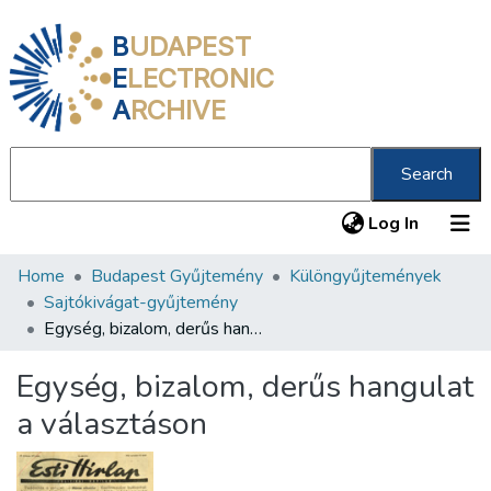
B
UDAPEST
E
LECTRONIC
A
RCHIVE
Search
(current
Log In
Home
Budapest Gyűjtemény
Különgyűjtemények
Communities & Collections
Sajtókivágat-gyűjtemény
All of DSpace
Egység, bizalom, derűs hangulat a választáson
Statistics
Egység, bizalom, derűs hangulat
About us
a választáson