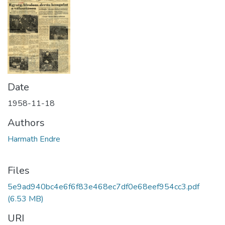
Date
1958-11-18
Authors
Harmath Endre
Files
5e9ad940bc4e6f6f83e468ec7df0e68eef954cc3.pdf
(6.53 MB)
URI