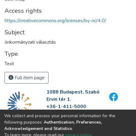
Access rights
https://creativecommons.org/licenses/by-nc/4.0/
Subject
önkormányzati választás
Type
Text
Full item page
1088 Budapest, Szabó
Ervin tér 1.
+36-1-411-5000
info@fszek.hu
We collect and process your personal information for the
https://fszek.hu
following purposes:
Authentication, Preferences,
Acknowledgement and Statistics
.
To learn more, please read our
privacy policy
.